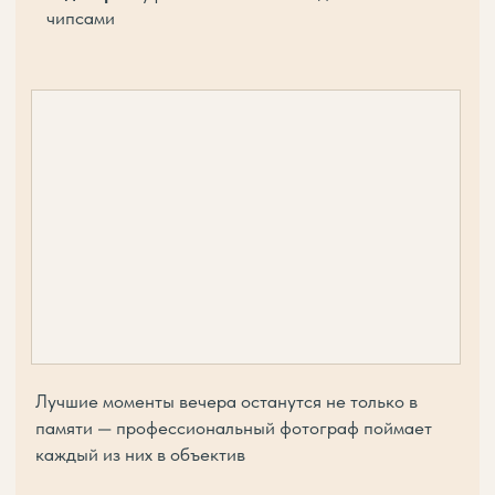
своё участие в ответном сообщении.
Ожидаем с нетерпением!
Зинаида Бусырева,
специалист отдела
сотрудничества
с дизайнерами и
архитекторами
+7 925 276-19-04