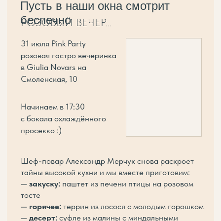
—
закуску:
паштет из печени птицы на розовом
тосте
—
горячее:
террин из лосося с молодым горошком
—
десерт:
суфле из малины с миндальными
чипсами
Лучшие моменты вечера останутся не только в
памяти — профессиональный фотограф поймает
каждый из них в объектив
Дресс-код: приветствуются оттенки от нежной
пудры до фуксии, а также белый и кремовый
Чтобы всё было идеально — просто подтвердите